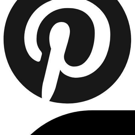
Collaborations
Prince / Les Deux
KB: The Anniversary Editions
Collections
Les Deux International Club
Summer 2026