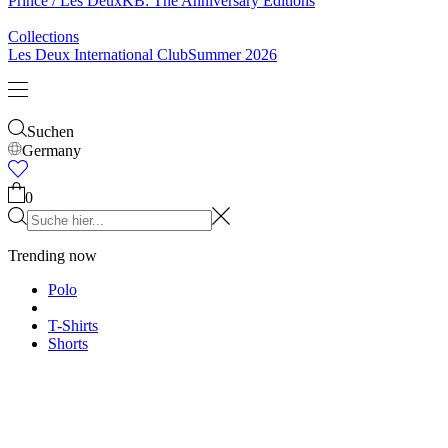
Socken
Gürtel
Schals
Krawatten
Kinder
Alles anzeigen
Tops
Hosen
Accessories