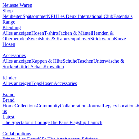
Neueste Waren
Shop
Neuheiten
Spätsommer
NEU
Les Deux International Club
Essentials
Range
Kleidung
Alles anzeigen
Hosen
T-shirts
Jacken & Mäntel
Hemden &
Oberhemden
Sweatshirts & Kapuzenpullover
Strickwaren
Kurze
Hosen
Accessories
Alles anzeigen
Kappen & Hüte
Schuhe
Taschen
Unterwäsche &