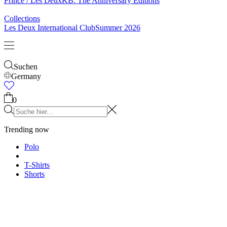
Prince / Les Deux
KB: The Anniversary Editions
Collections
Les Deux International Club
Summer 2026
Suchen
Germany
0
Trending now
Polo
T-Shirts
Shorts
T-SHIRTS
JACKEN