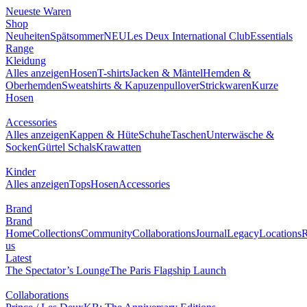
Neueste Waren
Shop
Neuheiten
Spätsommer
NEU
Les Deux International Club
Essentials
Range
Kleidung
Alles anzeigen
Hosen
T-shirts
Jacken & Mäntel
Hemden &
Oberhemden
Sweatshirts & Kapuzenpullover
Strickwaren
Kurze
Hosen
Accessories
Alles anzeigen
Kappen & Hüte
Schuhe
Taschen
Unterwäsche &
Socken
Gürtel
Schals
Krawatten
Kinder
Alles anzeigen
Tops
Hosen
Accessories
Brand
Brand
Home
Collections
Community
Collaborations
Journal
Legacy
Locations
R
us
Latest
The Spectator’s Lounge
The Paris Flagship Launch
Collaborations