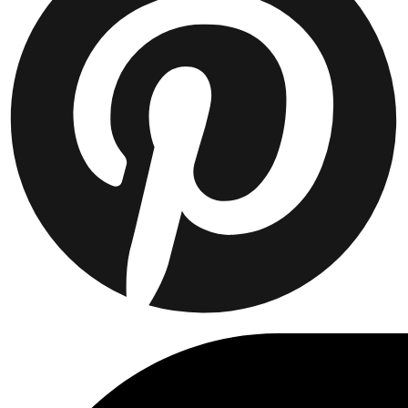
Collaborations
Prince / Les Deux
KB: The Anniversary Editions
Collections
Les Deux International Club
Summer 2026