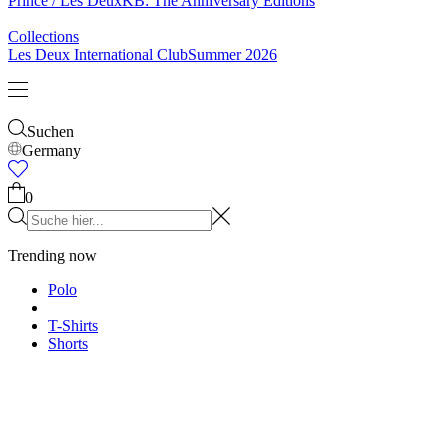
& Socken
Gürtel
Schals
Krawatten
Kinder
Alles anzeigen
Tops
Hosen
Accessories