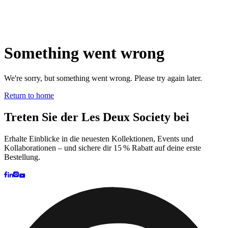
Brand
Brand Home
Collections
Community
Collaborations
Journal
Legacy
Locations
Responsibility
About us
Latest
The Spectator’s Lounge
The Paris Flagship Launch