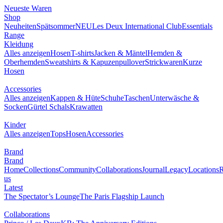
Neueste Waren
0
Shop
NEU
Neuheiten
Spätsommer
Les Deux International Club
Essentials Range
Kleidung
Alles anzeigen
Hosen
T-shirts
Jacken & Mäntel
Hemden &
Oberhemden
Sweatshirts & Kapuzenpullover
Strickwaren
Kurze Hosen
Accessories
Alles anzeigen
Kappen & Hüte
Schuhe
Taschen
Unterwäsche