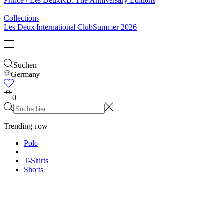
Prince / Les Deux
KB: The Anniversary Editions
Collections
Les Deux International Club
Summer 2026
Suchen
Germany
0
Trending now
Polo
T-Shirts
Shorts
T-SHIRTS
JACKEN