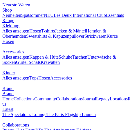
Neueste Waren
Shop
Neuheiten
Spätsommer
NEU
Les Deux International Club
Essentials
Range
Kleidung
Alles anzeigen
Hosen
T-shirts
Jacken & Mäntel
Hemden &
Oberhemden
Sweatshirts & Kapuzenpullover
Strickwaren
Kurze
Hosen
Accessories
Alles anzeigen
Kappen & Hüte
Schuhe
Taschen
Unterwäsche &
Socken
Gürtel
Schals
Krawatten
Kinder
Alles anzeigen
Tops
Hosen
Accessories
Brand
Brand
Home
Collections
Community
Collaborations
Journal
Legacy
Locations
R
us
Latest
The Spectator’s Lounge
The Paris Flagship Launch
Collaborations