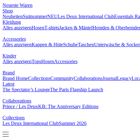
Neueste Waren
Shop
Neuheiten
Spätsommer
NEU
Les Deux International Club
Essentials R
Kleidung
Alles anzeigen
Hosen
T-shirts
Jacken & Mäntel
Hemden & Oberhemde
Accessories
Alles anzeigen
Kappen & Hüte
Schuhe
Taschen
Unterwäsche & Socke
Kinder
Alles anzeigen
Tops
Hosen
Accessories
Brand
Brand Home
Collections
Community
Collaborations
Journal
Legacy
Loc
Latest
The Spectator’s Lounge
The Paris Flagship Launch
Collaborations
Prince / Les Deux
KB: The Anniversary Editions
Collections
Les Deux International Club
Summer 2026