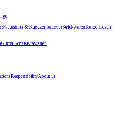
ange
n
Sweatshirts & Kapuzenpullover
Strickwaren
Kurze Hosen
n
Gürtel
Schals
Krawatten
ations
Responsibility
About us