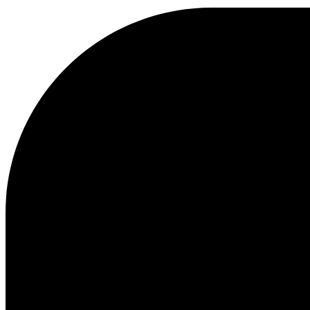
Kundenservice
FAQ
Kontakt
Lieferung
Rückgabe
Reklamationen
Les Deux
Über uns
Responsibility
Karriere
Partner Platform
B2B-login
Stores
Land
Germany