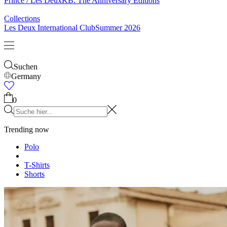
Prince / Les Deux
KB: The Anniversary Editions
Collections
Les Deux International Club
Summer 2026
Suchen
Germany
0
Trending now
Polo
T-Shirts
Shorts
T-SHIRTS
JACKEN