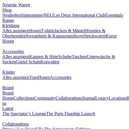
Neueste Waren
Shop
Neuheiten
Spätsommer
NEU
Les Deux International Club
Essentials
Range
Kleidung
Alles anzeigen
Hosen
T-shirts
Jacken & Mäntel
Hemden &
Oberhemden
Sweatshirts & Kapuzenpullover
Strickwaren
Kurze
Hosen
Accessories
Alles anzeigen
Kappen & Hüte
Schuhe
Taschen
Unterwäsche &
Socken
Gürtel
Schals
Krawatten
Kinder
Alles anzeigen
Tops
Hosen
Accessories
Brand
Brand
Home
Collections
Community
Collaborations
Journal
Legacy
Locations
R
us
Latest
The Spectator’s Lounge
The Paris Flagship Launch
Collaborations