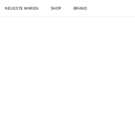
Neueste Waren
Shop
Neuheiten
Spätsommer
NEU
Les Deux International Club
Essentials R
Kleidung
Alles anzeigen
Hosen
T-shirts
Jacken & Mäntel
Hemden & Oberhemde