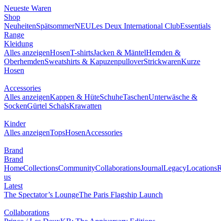
Neueste Waren
Shop
Neuheiten
Spätsommer
NEU
Les Deux International Club
Essentials
Range
Kleidung
Alles anzeigen
Hosen
T-shirts
Jacken & Mäntel
Hemden &
Oberhemden
Sweatshirts & Kapuzenpullover
Strickwaren
Kurze
Hosen
Accessories
Alles anzeigen
Kappen & Hüte
Schuhe
Taschen
Unterwäsche &
Socken
Gürtel
Schals
Krawatten
Kinder
Alles anzeigen
Tops
Hosen
Accessories
Brand
Brand
Home
Collections
Community
Collaborations
Journal
Legacy
Locations
R
us
Latest
The Spectator’s Lounge
The Paris Flagship Launch
Collaborations