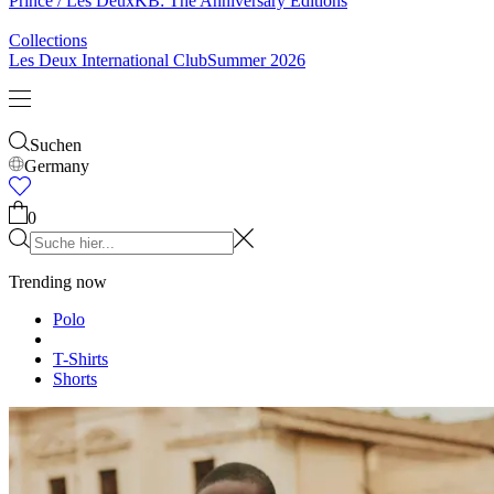
Prince / Les Deux
KB: The Anniversary Editions
Collections
Les Deux International Club
Summer 2026
Suchen
Germany
0
Trending now
Polo
T-Shirts
Shorts