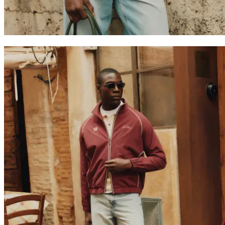
Collaborations
Prince / Les Deux
KB: The Anniversary Editions
Collections
Les Deux International Club
Summer 2026