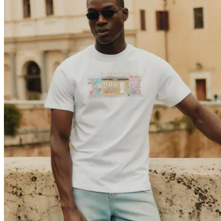
Brand
Brand Home
Collections
Community
Collaborations
Journal
Legacy
Locations
Responsibility
About us
Latest
The Spectator’s Lounge
The Paris Flagship Launch