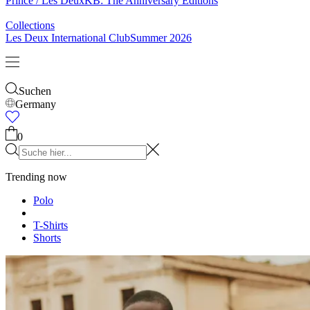
& Socken
Gürtel
Schals
Krawatten
Kinder
Alles anzeigen
Tops
Hosen
Accessories