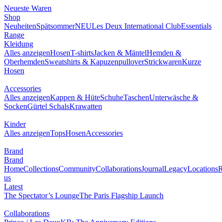
Neueste Waren
0
Shop
NEU
Neuheiten
Spätsommer
Les Deux International Club
Essentials Range
Kleidung
Alles anzeigen
Hosen
T-shirts
Jacken & Mäntel
Hemden &
Oberhemden
Sweatshirts & Kapuzenpullover
Strickwaren
Kurze Hosen
Accessories
Alles anzeigen
Kappen & Hüte
Schuhe
Taschen
Unterwäsche