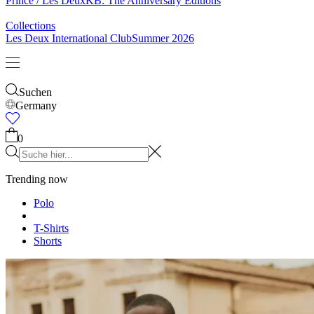
Socken
Gürtel
Schals
Krawatten
Kinder
Alles anzeigen
Tops
Hosen
Accessories