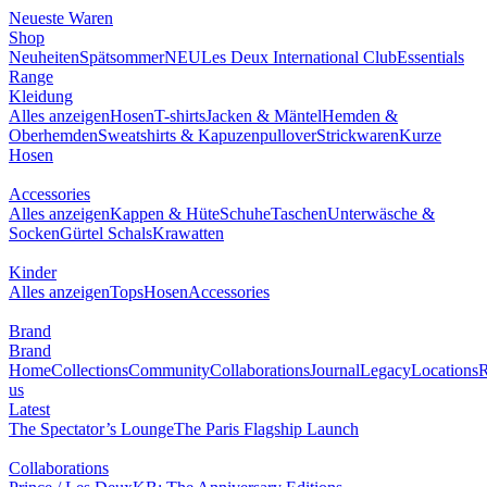
Neueste Waren
Shop
Neuheiten
Spätsommer
NEU
Les Deux International Club
Essentials
Range
Kleidung
Alles anzeigen
Hosen
T-shirts
Jacken & Mäntel
Hemden &
Oberhemden
Sweatshirts & Kapuzenpullover
Strickwaren
Kurze
Hosen
Accessories
Alles anzeigen
Kappen & Hüte
Schuhe
Taschen
Unterwäsche &