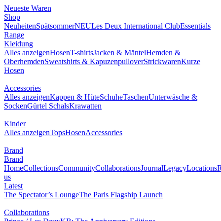
Neueste Waren
Shop
Neuheiten
Spätsommer
NEU
Les Deux International Club
Essentials
Range
Kleidung
Alles anzeigen
Hosen
T-shirts
Jacken & Mäntel
Hemden &
Oberhemden
Sweatshirts & Kapuzenpullover
Strickwaren
Kurze
Hosen
Accessories
Alles anzeigen
Kappen & Hüte
Schuhe
Taschen
Unterwäsche &