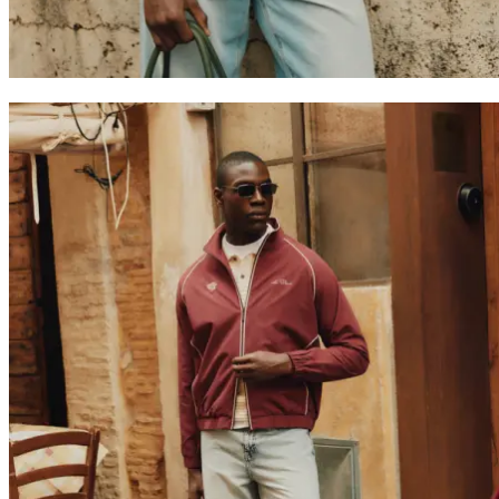
0
Trending now
Polo
T-Shirts
Shorts