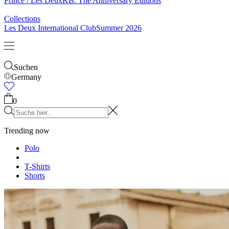
Socken
Gürtel
Schals
Krawatten
Kinder
Alles anzeigen
Tops
Hosen
Accessories