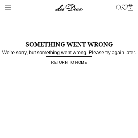
Neueste Waren
Shop
Neuheiten
Spätsommer
NEU
Les Deux International Club
Essentials
Range
Kleidung
Alles anzeigen
Hosen
T-shirts
Jacken & Mäntel
Hemden &
Oberhemden
Sweatshirts & Kapuzenpullover
Strickwaren
Kurze
Hosen
Accessories
Alles anzeigen
Kappen & Hüte
Schuhe
Taschen
Unterwäsche &