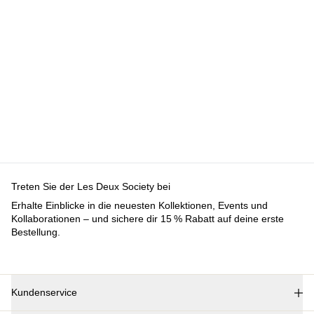
Kundenservice
FAQ
Kontakt
Lieferung
Rückgabe
Reklamationen
Les Deux
Über uns
Responsibility
Karriere
Partner Platform
B2B-login
Stores
Land
Germany
Treten Sie der Les Deux Society bei
Erhalte Einblicke in die neuesten Kollektionen, Events und
Kollaborationen – und sichere dir 15 % Rabatt auf deine erste
Bestellung.