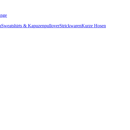
s Range
rhemden
Sweatshirts & Kapuzenpullover
Strickwaren
Kurze Hose