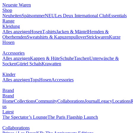
Neueste Waren
Shop
Neuheiten
Spätsommer
NEU
Les Deux International Club
Essentials
Range
Kleidung
Alles anzeigen
Hosen
T-shirts
Jacken & Mäntel
Hemden &
Oberhemden
Sweatshirts & Kapuzenpullover
Strickwaren
Kurze
Hosen
Accessories
Alles anzeigen
Kappen & Hüte
Schuhe
Taschen
Unterwäsche &