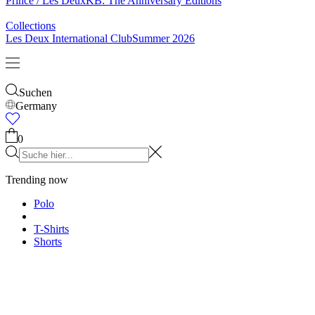
Socken
Gürtel
Schals
Krawatten
Kinder
Alles anzeigen
Tops
Hosen
Accessories