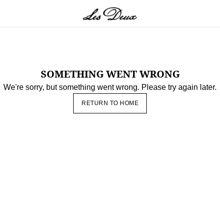
s Range
rhemden
Sweatshirts & Kapuzenpullover
Strickwaren
Kurze Hose