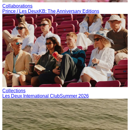
Collaborations
Prince / Les Deux
KB: The Anniversary Editions
Collections
Les Deux International Club
Summer 2026