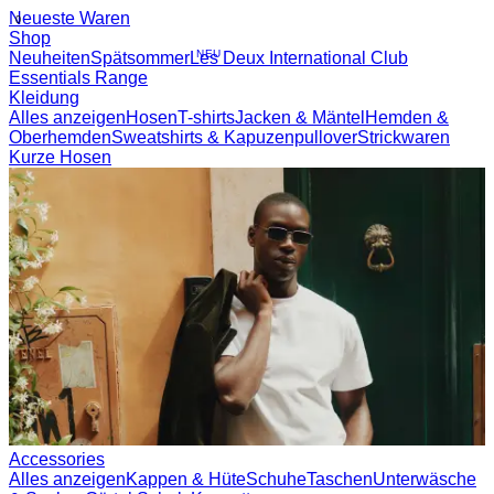
Neueste Waren
Shop
Neuheiten
Spätsommer
NEU
Les Deux International Club
Essentials
Range
Kleidung
Alles anzeigen
Hosen
T-shirts
Jacken & Mäntel
Hemden &
Oberhemden
Sweatshirts & Kapuzenpullover
Strickwaren
Kurze
Hosen
Accessories
Alles anzeigen
Kappen & Hüte
Schuhe
Taschen
Unterwäsche &