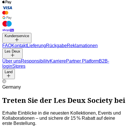
Kundenservice
FAQ
Kontakt
Lieferung
Rückgabe
Reklamationen
Les Deux
Über uns
Responsibility
Karriere
Partner Platform
B2B-login
Stores
Land
Germany
Treten Sie der Les Deux Society bei
Erhalte Einblicke in die neuesten Kollektionen, Events und
Kollaborationen – und sichere dir 15 % Rabatt auf deine erste
Bestellung.
©
2026 Les Deux Inc. All Rights Reserved.
AGB
Datenschutzerklärung
Cookies
Cookie-Einstellungen