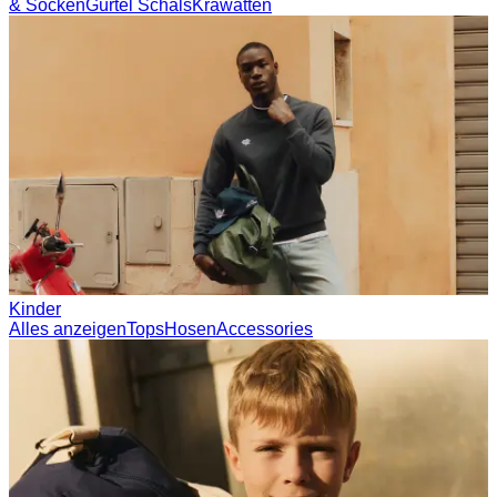
Socken
Gürtel
Schals
Krawatten
Kinder
Alles anzeigen
Tops
Hosen
Accessories