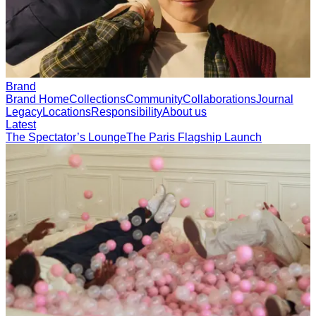
Brand
Brand
Home
Collections
Community
Collaborations
Journal
Legacy
Locations
R
us
Latest
The Spectator’s Lounge
The Paris Flagship Launch