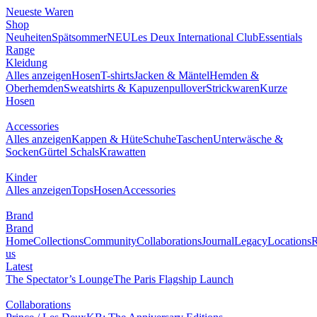
Neueste Waren
Shop
Neuheiten
Spätsommer
NEU
Les Deux International Club
Essentials
Range
Kleidung
Alles anzeigen
Hosen
T-shirts
Jacken & Mäntel
Hemden &
Oberhemden
Sweatshirts & Kapuzenpullover
Strickwaren
Kurze
Hosen
Accessories
Alles anzeigen
Kappen & Hüte
Schuhe
Taschen
Unterwäsche &