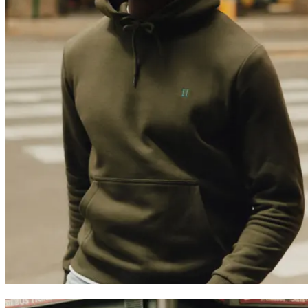
0
Trending now
Polo
T-Shirts
Shorts