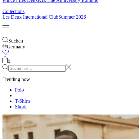
Socken
Gürtel
Schals
Krawatten
Kinder
Alles anzeigen
Tops
Hosen
Accessories