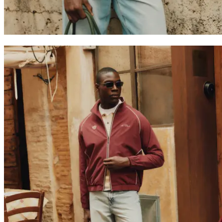
Collaborations
Prince / Les Deux
KB: The Anniversary Editions
Collections
Les Deux International Club
Summer 2026