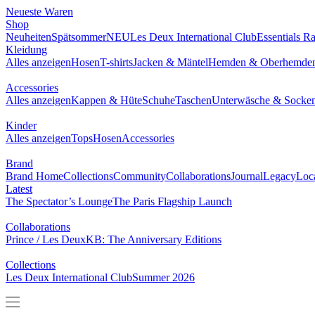
Neueste Waren
Shop
Neuheiten
Spätsommer
NEU
Les Deux International Club
Essentials R
Kleidung
Alles anzeigen
Hosen
T-shirts
Jacken & Mäntel
Hemden & Oberhemde
Accessories
Alles anzeigen
Kappen & Hüte
Schuhe
Taschen
Unterwäsche & Socke
Kinder
Alles anzeigen
Tops
Hosen
Accessories
Brand
Brand Home
Collections
Community
Collaborations
Journal
Legacy
Loc
Latest
The Spectator’s Lounge
The Paris Flagship Launch
Collaborations
Prince / Les Deux
KB: The Anniversary Editions
Collections
Les Deux International Club
Summer 2026