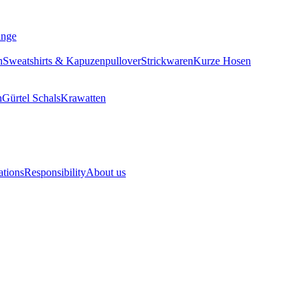
ange
n
Sweatshirts & Kapuzenpullover
Strickwaren
Kurze Hosen
n
Gürtel
Schals
Krawatten
ations
Responsibility
About us