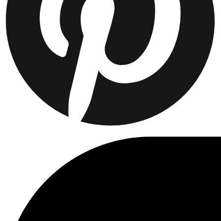
Kundenservice
FAQ
Kontakt
Lieferung
Rückgabe
Reklamationen
Les Deux
Über uns
Responsibility
Karriere
Partner Platform
B2B-login
Stores
Land
Germany
Treten Sie der Les Deux Society bei
Erhalte Einblicke in die neuesten Kollektionen, Events und
Kollaborationen – und sichere dir 15 % Rabatt auf deine erste
Bestellung.