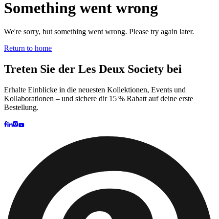
Kundenservice
FAQ
Kontakt
Lieferung
Rückgabe
Reklamationen
Les Deux
Über uns
Responsibility
Karriere
Partner Platform
B2B-login
Stores
Land
Germany