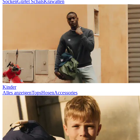
Prince / Les Deux
KB: The Anniversary Editions
Collections
Les Deux International Club
Summer 2026
Suchen
Germany
0
Trending now
Polo
T-Shirts
Shorts
T-SHIRTS
JACKEN