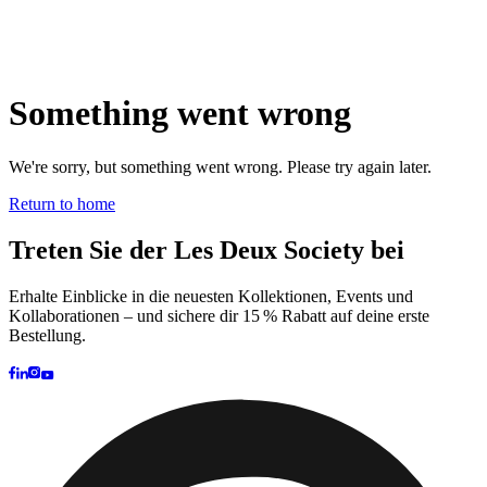
Brand
Brand Home
Collections
Community
Collaborations
Journal
Legacy
Locations
Responsibility
About us
Latest
The Spectator’s Lounge
The Paris Flagship Launch