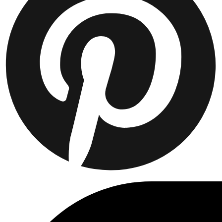
Collaborations
Prince / Les Deux
KB: The Anniversary Editions
Collections
Les Deux International Club
Summer 2026