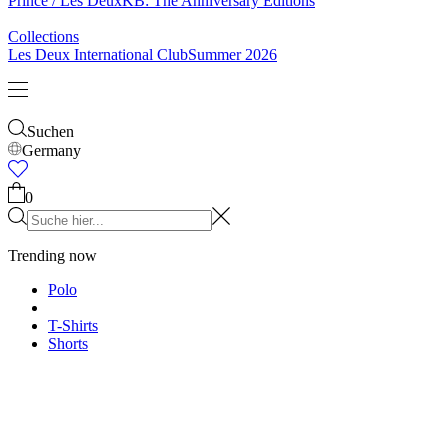
& Socken
Gürtel
Schals
Krawatten
Kinder
Alles anzeigen
Tops
Hosen
Accessories