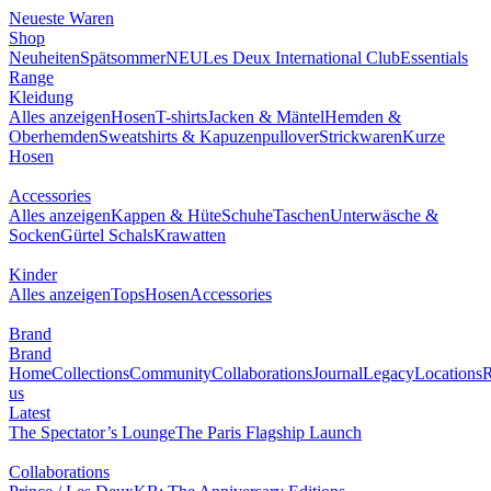
Neueste Waren
0
Shop
NEU
Neuheiten
Spätsommer
Les Deux International Club
Essentials Range
Kleidung
Alles anzeigen
Hosen
T-shirts
Jacken & Mäntel
Hemden &
Oberhemden
Sweatshirts & Kapuzenpullover
Strickwaren
Kurze Hosen
Accessories
Alles anzeigen
Kappen & Hüte
Schuhe
Taschen
Unterwäsche