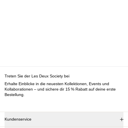
Kundenservice
FAQ
Kontakt
Lieferung
Rückgabe
Reklamationen
Les Deux
Über uns
Responsibility
Karriere
Partner Platform
B2B-login
Stores
Land
Germany
Treten Sie der Les Deux Society bei
Erhalte Einblicke in die neuesten Kollektionen, Events und
Kollaborationen – und sichere dir 15 % Rabatt auf deine erste
Bestellung.